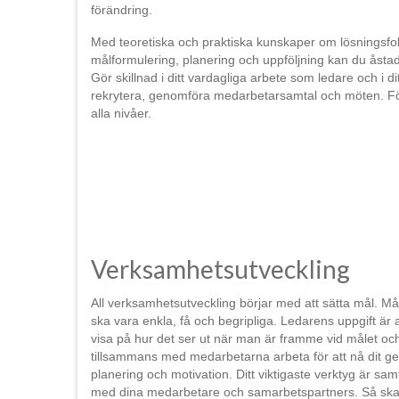
förändring.
Med teoretiska och praktiska kunskaper om lösningsf
målformulering, planering och uppföljning kan du åst
Gör skillnad i ditt vardagliga arbete som ledare och i di
rekrytera, genomföra medarbetarsamtal och möten. Fö
alla nivåer.
Verksamhetsutveckling
All verksamhetsutveckling börjar med att sätta mål. Må
ska vara enkla, få och begripliga. Ledarens uppgift är a
visa på hur det ser ut när man är framme vid målet och
tillsammans med medarbetarna arbeta för att nå dit 
planering och motivation. Ditt viktigaste verktyg är sam
med dina medarbetare och samarbetspartners. Så ska