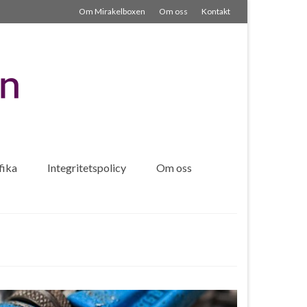
Om Mirakelboxen
Om oss
Kontakt
fika
Integritetspolicy
Om oss