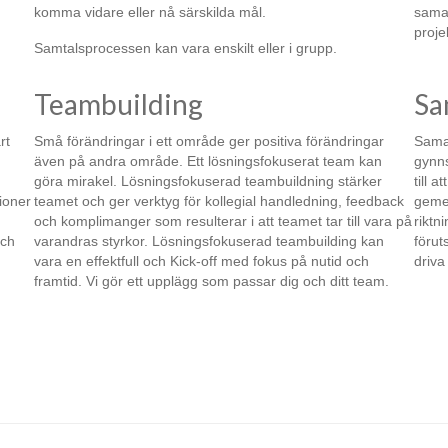
komma vidare eller nå särskilda mål.
samar
proje
Samtalsprocessen kan vara enskilt eller i grupp.
Teambuilding
Sa
rt
Små förändringar i ett område ger positiva förändringar
Samar
även på andra område. Ett lösningsfokuserat team kan
gynns
göra mirakel. Lösningsfokuserad teambuildning stärker
till 
ioner
teamet och ger verktyg för kollegial handledning, feedback
gemen
och komplimanger som resulterar i att teamet tar till vara på
riktn
och
varandras styrkor. Lösningsfokuserad teambuilding kan
förut
vara en effektfull och Kick-off med fokus på nutid och
driva
framtid. Vi gör ett upplägg som passar dig och ditt team.