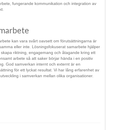
bete, fungerande kommunikation och integration av
kt.
marbete
bete kan vara svårt oavsett om förutsättningarna är
amma eller inte. Lösningsfokuserat samarbete hjälper
att skapa riktning, engagemang och åtagande kring ett
samt arbete så att saker börjar hända i en positiv
ing. God samverkan internt och externt är en
sättning för ett lyckat resultat. Vi har lång erfarenhet av
 utveckling i samverkan mellan olika organisationer.