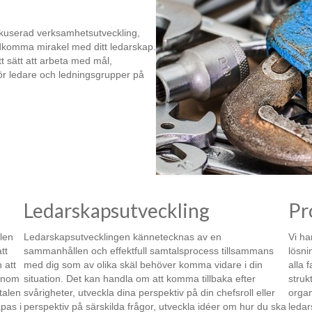
okuserad verksamhetsutveckling,
adkomma mirakel med ditt ledarskap.
tt sätt att arbeta med mål,
r ledare och ledningsgrupper på
Ledarskapsutveckling
Pr
len
Ledarskapsutvecklingen kännetecknas av en
Vi ha
tt
sammanhållen och effektfull samtalsprocess tillsammans
lösni
 att
med dig som av olika skäl behöver komma vidare i din
alla 
genom
situation. Det kan handla om att komma tillbaka efter
struk
talen
svårigheter, utveckla dina perspektiv på din chefsroll eller
organ
pas i
perspektiv på särskilda frågor, utveckla idéer om hur du ska
ledar